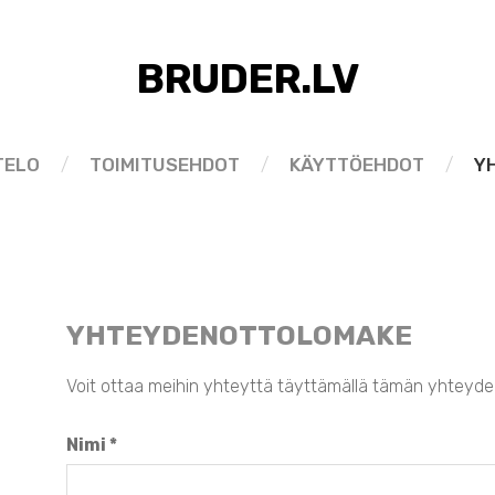
BRUDER.LV
TELO
TOIMITUSEHDOT
KÄYTTÖEHDOT
Y
YHTEYDENOTTOLOMAKE
Voit ottaa meihin yhteyttä täyttämällä tämän yhteyd
Nimi
*