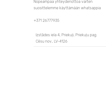
Nopeampaa yhteydenottoa varten
suosittelemme käyttämään whatsappia
+371 26777935
Izstādes iela 4, Priekuļi, Priekuļu pag.
Cēsu nov., LV-4126