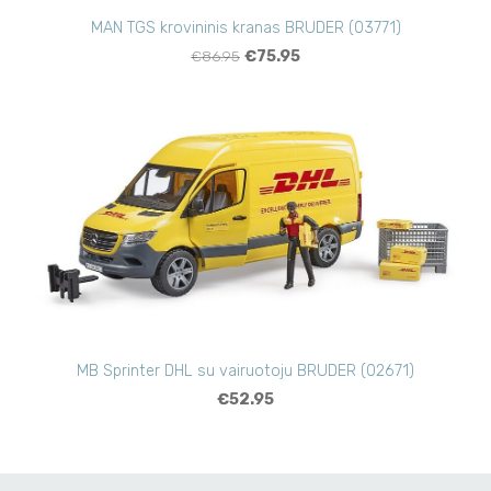
MAN TGS krovininis kranas BRUDER (03771)
€86.95
€75.95
MB Sprinter DHL su vairuotoju BRUDER (02671)
€52.95