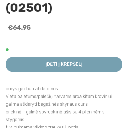
(02501)
€64.95
ĮDĖTI Į KREPŠELĮ
durys gali būti atidaromos
Vieta paletėms/palečių narvams arba kitam kroviniui
galima atidaryti bagažinės skyriaus duris
priekinė ir galinė spyruoklinė ašis su 4 plieninėmis
stygomis
t. y. nuimama vilkimo traukės jungtis