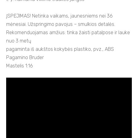
ĮSPĖJIMAS! Netinka vaikams, jaunesniems nei 36
mėnesiai. Užspringimo pavojus – smulkios detalės.
Rekomenduojamas amžius: tinka žaisti patalpose ir lauke
nuo 3 metų
pagaminta iš aukštos kokybės plastiko, pvz., ABS
Pagamino Bruder
Mastelis 1:16