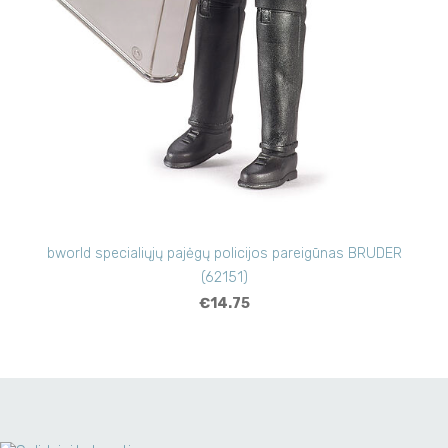
bworld specialiųjų pajėgų policijos pareigūnas BRUDER
(62151)
€14.75