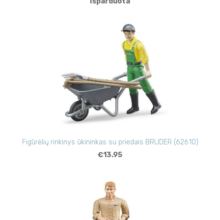
Išparduota
Figūrėlių rinkinys ūkininkas su priedais BRUDER (62610)
€13.95