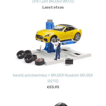
UPS-i juht BRUDER (46170)
Laost otsas
bworld autoteenindus + BRUDER Roadster BRUDER
(62112)
€53.95