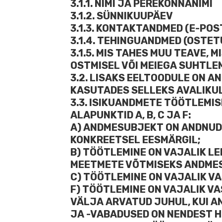
3.1.1. NIMI JA PEREKONNANIMI
3.1.2. SÜNNIKUUPÄEV
3.1.3. KONTAKTANDMED (E-PO
3.1.4. TEHINGUANDMED (OSTET
3.1.5. MIS TAHES MUU TEAVE,
OSTMISEL VÕI MEIEGA SUHTLEM
3.2. LISAKS EELTOODULE ON 
KASUTADES SELLEKS AVALIKUL
3.3. ISIKUANDMETE TÖÖTLEMIS
ALAPUNKTID A, B, C JA F:
A) ANDMESUBJEKT ON ANDNUD
KONKREETSEL EESMÄRGIL;
B) TÖÖTLEMINE ON VAJALIK LE
MEETMETE VÕTMISEKS ANDMES
C) TÖÖTLEMINE ON VAJALIK V
F) TÖÖTLEMINE ON VAJALIK V
VÄLJA ARVATUD JUHUL, KUI A
JA -VABADUSED ON NENDEST H