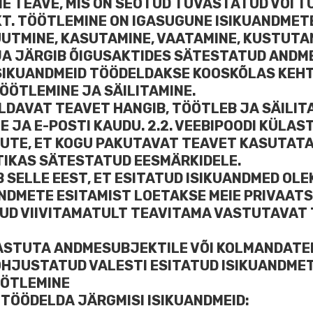
NE TEAVE, MIS ON SEOTUD TUVASTATUD VÕI 
EKT. TÖÖTLEMINE ON IGASUGUNE ISIKUANDME
UUTMINE, KASUTAMINE, VAATAMINE, KUSTUTAM
JA JÄRGIB ÕIGUSAKTIDES SÄTESTATUD ANDM
 ISIKUANDMEID TÖÖDELDAKSE KOOSKÕLAS KEH
TÖÖTLEMINE JA SÄILITAMINE.
MALDAVAT TEAVET HANGIB, TÖÖTLEB JA SÄIL
E JA E-POSTI KAUDU. 2.2. VEEBIPOODI KÜLA
UTE, ET KOGU PAKUTAVAT TEAVET KASUTAT
TIKAS SÄTESTATUD EESMÄRKIDELE.
SELLE EEST, ET ESITATUD ISIKUANDMED OLEK
NDMETE ESITAMIST LOETAKSE MEIE PRIVAATS
D VIIVITAMATULT TEAVITAMA VASTUTAVAT
VASTUTA ANDMESUBJEKTILE VÕI KOLMANDATEL
PÕHJUSTATUD VALESTI ESITATUD ISIKUANDME
ÖÖTLEMINE
 TÖÖDELDA JÄRGMISI ISIKUANDMEID: