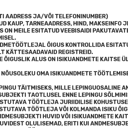
STI AADRESS JA/VÕI TELEFONINUMBER)
UD KAUP, TARNEAADRESS, HIND, MAKSEINFO J
 MIS ON MEILE ESITATUD VEEBISAIDI PAKUTAV
ISEL.
ANDMETÖÖTLEJAL ÕIGUS KONTROLLIDA ESITAT
T KÄTTESAADAVAID REGISTREID.
E ÕIGUSLIK ALUS ON ISIKUANDMETE KAITSE Ü
 NÕUSOLEKU OMA ISIKUANDMETE TÖÖTLEMISE
PINGU TÄITMISEKS, MILLE LEPINGUOSALINE 
UBJEKTI TAOTLUSEL ENNE LEPINGU SÕLMIMI
ASTUTAVA TÖÖTLEJA JURIIDILISE KOHUSTUSE
ASTUTAVA TÖÖTLEJA VÕI KOLMANDA ISIKU ÕI
NDMESUBJEKTI HUVID VÕI ISIKUANDMETE KAI
UVIDEST OLULISEMAD, ERITI KUI ANDMESUBJE