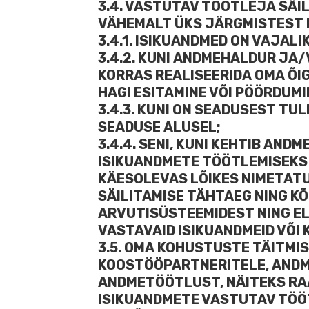
3.4. VASTUTAV TÖÖTLEJA SÄIL
VÄHEMALT ÜKS JÄRGMISTEST 
3.4.1. ISIKUANDMED ON VAJALI
3.4.2. KUNI ANDMEHALDUR JA
KORRAS REALISEERIDA OMA ÕI
HAGI ESITAMINE VÕI PÖÖRDUMI
3.4.3. KUNI ON SEADUSEST T
SEADUSE ALUSEL;
3.4.4. SENI, KUNI KEHTIB AN
ISIKUANDMETE TÖÖTLEMISEKS 
KÄESOLEVAS LÕIKES NIMETATU
SÄILITAMISE TÄHTAEG NING 
ARVUTISÜSTEEMIDEST NING EL
VASTAVAID ISIKUANDMEID VÕ
3.5. OMA KOHUSTUSTE TÄITMI
KOOSTÖÖPARTNERITELE, ANDM
ANDMETÖÖTLUST, NÄITEKS RA
ISIKUANDMETE VASTUTAV TÖÖ