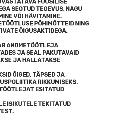
TUVASTATAVA FÜÜSILISE
TEGA SEOTUD TEGEVUS, NAGU
INE VÕI HÄVITAMINE.
ETÖÖTLUSE PÕHIMÕTTEID NING
TIVATE ÕIGUSAKTIDEGA.
ITAB ANDMETÖÖTLEJA
STADES JA SEAL PAKUTAVAID
AKSE JA HALLATAKSE
SID ÕIGED, TÄPSED JA
USPOLIITIKA RIKKUMISEKS.
 TÖÖTLEJAT ESITATUD
E ISIKUTELE TEKITATUD
TEST.