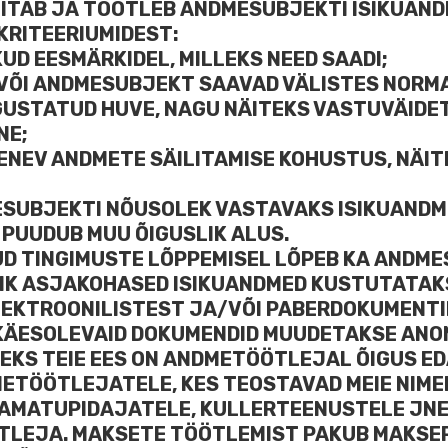
ITAB JA TÖÖTLEB ANDMESUBJEKTI ISIKUANDM
KRITEERIUMIDEST:
KUD EESMÄRKIDEL, MILLEKS NEED SAADI;
/VÕI ANDMESUBJEKT SAAVAD VÄLISTES NORM
GUSTATUD HUVE, NAGU NÄITEKS VASTUVÄIDET
NE;
ULENEV ANDMETE SÄILITAMISE KOHUSTUS, NÄ
DMESUBJEKTI NÕUSOLEK VASTAVAKS ISIKUANDM
PUUDUB MUU ÕIGUSLIK ALUS.
D TINGIMUSTE LÕPPEMISEL LÕPEB KA ANDME
KÕIK ASJAKOHASED ISIKUANDMED KUSTUTATA
EKTROONILISTEST JA/VÕI PABERDOKUMENTID
I KÄESOLEVAID DOKUMENDID MUUDETAKSE AN
SEKS TEIE EES ON ANDMETÖÖTLEJAL ÕIGUS ED
ETÖÖTLEJATELE, KES TEOSTAVAD MEIE NIME
AMATUPIDAJATELE, KULLERTEENUSTELE JN
TLEJA. MAKSETE TÖÖTLEMIST PAKUB MAKSE