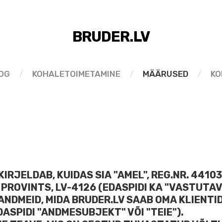
BRUDER.LV
OG
KOHALETOIMETAMINE
MÄÄRUSED
KO
KIRJELDAB, KUIDAS SIA "AMEL", REG.NR. 4410
SU PROVINTS, LV-4126 (EDASPIDI KA "VASTUT
NDMEID, MIDA BRUDER.LV SAAB OMA KLIENTID
ASPIDI "ANDMESUBJEKT" VÕI "TEIE").