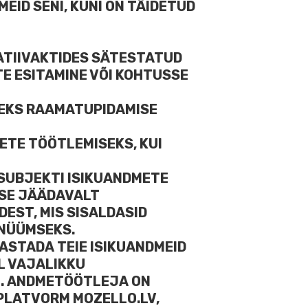
EID SENI, KUNI ON TÄIDETUD
ATIIVAKTIDES SÄTESTATUD
E ESITAMINE VÕI KOHTUSSE
ITEKS RAAMATUPIDAMISE
ETE TÖÖTLEMISEKS, KUI
SUBJEKTI ISIKUANDMETE
KSE JÄÄDAVALT
EST, MIS SISALDASID
ONÜÜMSEKS.
ASTADA TEIE ISIKUANDMEID
L VAJALIKKU
E. ANDMETÖÖTLEJA ON
PLATVORM MOZELLO.LV,