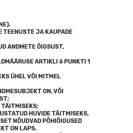
NE).
ATE TEENUSTE JA KAUPADE
UD ANDMETE ÕIGSUST,
LDMÄÄRUSE ARTIKLI 6 PUNKTI 1
KS ÜHEL VÕI MITMEL
ANDMESUBJEKT ON, VÕI
ST;
 TÄITMISEKS;
GUSTATUD HUVIDE TÄITMISEKS,
TSET NÕUDVAD PÕHIÕIGUSED
KT ON LAPS.