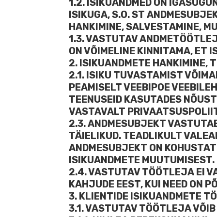
1.2. ISIKUANDMED ON IGASUGU
ISIKUGA, S.O. ST ANDMESUBJ
HANKIMINE, SALVESTAMINE, M
1.3. VASTUTAV ANDMETÖÖTLE
ON VÕIMELINE KINNITAMA, ET
2. ISIKUANDMETE HANKIMINE, 
2.1. ISIKU TUVASTAMIST VÕI
PEAMISELT VEEBIPOE VEEBILEH
TEENUSEID KASUTADES NÕUST
VASTAVALT PRIVAATSUSPOLII
2.3. ANDMESUBJEKT VASTUTAB 
TÄIELIKUD. TEADLIKULT VALEA
ANDMESUBJEKT ON KOHUSTATU
ISIKUANDMETE MUUTUMISEST.
2.4. VASTUTAV TÖÖTLEJA EI 
KAHJUDE EEST, KUI NEED ON 
3. KLIENTIDE ISIKUANDMETE T
3.1. VASTUTAV TÖÖTLEJA VÕIB