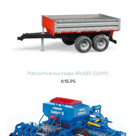
Platvormvärava haagis BRUDER (02019)
€15.95