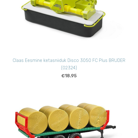
Claas Eesmine ketasniiduk Disco 3050 FC Plus BRUDER
(02324)
€18.95