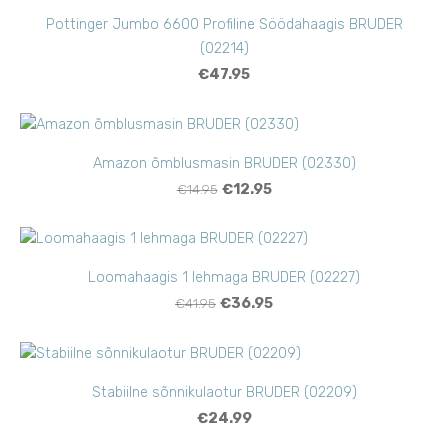
Pottinger Jumbo 6600 Profiline Söödahaagis BRUDER
(02214)
€47.95
Amazon õmblusmasin BRUDER (02330)
€14.95
€12.95
Loomahaagis 1 lehmaga BRUDER (02227)
€41.95
€36.95
Stabiilne sõnnikulaotur BRUDER (02209)
€24.99