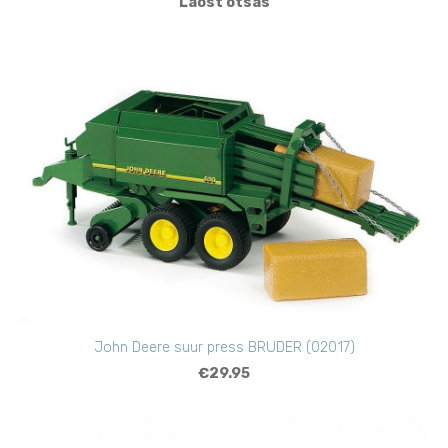
Laost otsas
John Deere suur press BRUDER (02017)
€29.95