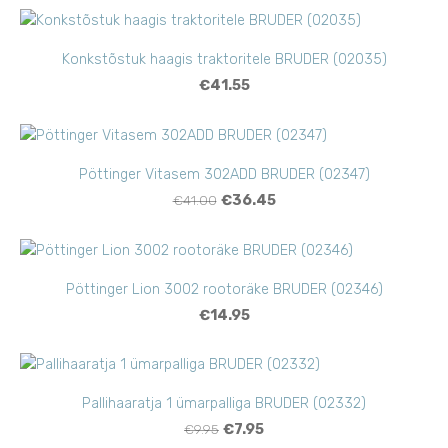
Konkstõstuk haagis traktoritele BRUDER (02035)
€41.55
Pöttinger Vitasem 302ADD BRUDER (02347)
€41.00
€36.45
Pöttinger Lion 3002 rootoräke BRUDER (02346)
€14.95
Pallihaaratja 1 ümarpalliga BRUDER (02332)
€9.95
€7.95