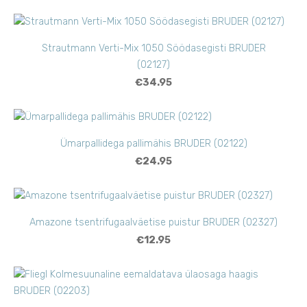
Strautmann Verti-Mix 1050 Söödasegisti BRUDER
(02127)
€34.95
Ümarpallidega pallimähis BRUDER (02122)
€24.95
Amazone tsentrifugaalväetise puistur BRUDER (02327)
€12.95