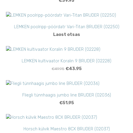
€39.95
LEMKEN poolripp-pöördatr Vari-Titan BRUDER (02250)
Laost otsas
LEMKEN kultivaator Koralin 9 BRUDER (02228)
€49.95
€43.95
Fliegli tünnhaagis jumbo line BRUDER (02036)
€51.95
Horsch külvik Maestro 8CX BRUDER (02037)