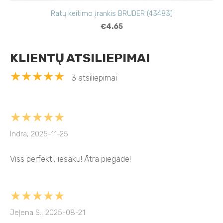
Ratų keitimo įrankis BRUDER (43483)
€4.65
KLIENTŲ ATSILIEPIMAI
★★★★★
3 atsiliepimai
★★★★★
Indra, 2025-11-25
Viss perfekti, iesaku! Ātra piegāde!
★★★★★
Jeļena S., 2025-08-21