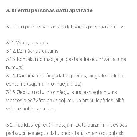
3. Klientu personas datu apstrāde
3.1. Datu pārzinis var apstrādāt šādus personas datus:
3.1.1. Vārds, uzvārds
3.1.2. Dzimšanas datums
3.1.3. Kontaktinformācija (e-pasta adrese un/vai tālruņa
numurs)
3.1.4. Darījuma dati (iegādātās preces, piegādes adrese,
cena, maksājuma informācija u.t.t.).
3.1.5. Jebkuru citu informāciju, kura iesniegta mums
vietnes piedāvāto pakalpojumu un preču iegādes laikā
vai sazinoties ar mums.
3.2. Papildus iepriekšminētajam, Datu pārzinim ir tiesības
pārbaudīt iesniegto datu precizitāti, izmantojot publiski