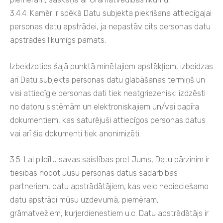
3.4.4. Kamēr ir spēkā Datu subjekta piekrišana attiecīgajai
personas datu apstrādei, ja nepastāv cits personas datu
apstrādes likumīgs pamats.
Izbeidzoties šajā punktā minētajiem apstākļiem, izbeidzas
arī Datu subjekta personas datu glabāšanas termiņš un
visi attiecīgie personas dati tiek neatgriezeniski izdzēsti
no datoru sistēmām un elektroniskajiem un/vai papīra
dokumentiem, kas saturējuši attiecīgos personas datus
vai arī šie dokumenti tiek anonimizēti.
3.5. Lai pildītu savas saistības pret Jums, Datu pārzinim ir
tiesības nodot Jūsu personas datus sadarbības
partneriem, datu apstrādātājiem, kas veic nepieciešamo
datu apstrādi mūsu uzdevumā, piemēram,
grāmatvežiem, kurjerdienestiem u.c. Datu apstrādātājs ir