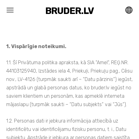
BRUDER.LV
1. Vispārīgie noteikumi.
1.1. Šī Privātuma politika apraksta, kā SIA "Amel", REĢ.NR.
44103125940, Izstādes iela 4, Priekuļi, Priekuļu pag., Cēsu
nov., LV-4126 (turpmāk saukti arī – “Datu pārzinis”) iegūst,
apstrādā un glabā personas datus, ko bruder.lv iegūst no
saviem klientiem un personām, kas apmeklē interneta
mājaslapu (turpmāk saukti – “Datu subjekts” vai “Jūs”).
1.2. Personas dati ir jebkura informācija attiecībā uz
identificētu vai identificējamu fizisku personu, t. i., Datu
subjektu. Apstrāde ir jebkura ar personas datiem saistīta