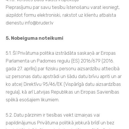
Pieprasījumu par savu tiesību īstenošanu varat iesniegt,
aizpildot formu elektroniski, rakstot uz klientu atbalsta
dienestu
info@bruder.lv
5. Nobeiguma noteikumi
5.1. Šī Privātuma politika izstrādāta saskaņā ar Eiropas
Parlamenta un Padomes regulu (ES) 2016/679 (2016.
gada 27. aprīlis) par fizisku personu aizsardzību attiecībā
uz personas datu apstrādi un šādu datu brīvu apriti un ar
ko atceļ Direktīvu 95/46/EK (Vispārīgā datu aizsardzības
regula), kā arī Latvijas Republikas un Eiropas Savienības
spēkā esošajiem likumiem.
5.2. Datu pārzinim ir tiesības veikt izmaiņas vai
papildinājumus Privātuma politikā jebkurā brīdī un bez