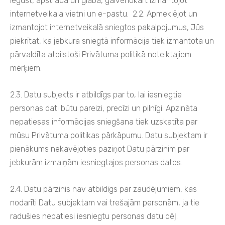
iegūst, apstrādā un glabā, galvenokārt izmantojot
internetveikala vietni un e-pastu. 2.2. Apmeklējot un
izmantojot internetveikalā sniegtos pakalpojumus, Jūs
piekrītat, ka jebkura sniegtā informācija tiek izmantota un
pārvaldīta atbilstoši Privātuma politikā noteiktajiem
mērķiem.
2.3. Datu subjekts ir atbildīgs par to, lai iesniegtie
personas dati būtu pareizi, precīzi un pilnīgi. Apzināta
nepatiesas informācijas sniegšana tiek uzskatīta par
mūsu Privātuma politikas pārkāpumu. Datu subjektam ir
pienākums nekavējoties paziņot Datu pārzinim par
jebkurām izmaiņām iesniegtajos personas datos.
2.4. Datu pārzinis nav atbildīgs par zaudējumiem, kas
nodarīti Datu subjektam vai trešajām personām, ja tie
radušies nepatiesi iesniegtu personas datu dēļ.