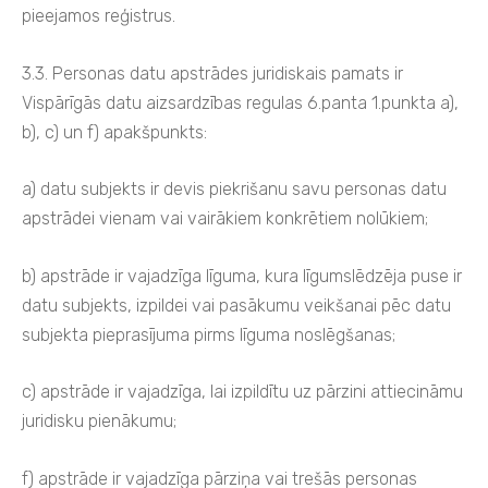
pieejamos reģistrus.
3.3. Personas datu apstrādes juridiskais pamats ir
Vispārīgās datu aizsardzības regulas 6.panta 1.punkta a),
b), c) un f) apakšpunkts:
a) datu subjekts ir devis piekrišanu savu personas datu
apstrādei vienam vai vairākiem konkrētiem nolūkiem;
b) apstrāde ir vajadzīga līguma, kura līgumslēdzēja puse ir
datu subjekts, izpildei vai pasākumu veikšanai pēc datu
subjekta pieprasījuma pirms līguma noslēgšanas;
c) apstrāde ir vajadzīga, lai izpildītu uz pārzini attiecināmu
juridisku pienākumu;
f) apstrāde ir vajadzīga pārziņa vai trešās personas