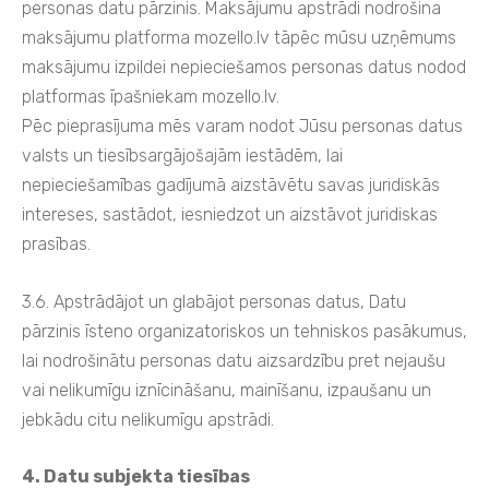
personas datu pārzinis. Maksājumu apstrādi nodrošina
maksājumu platforma mozello.lv tāpēc mūsu uzņēmums
maksājumu izpildei nepieciešamos personas datus nodod
platformas īpašniekam mozello.lv.
Pēc pieprasījuma mēs varam nodot Jūsu personas datus
valsts un tiesībsargājošajām iestādēm, lai
nepieciešamības gadījumā aizstāvētu savas juridiskās
intereses, sastādot, iesniedzot un aizstāvot juridiskas
prasības.
3.6. Apstrādājot un glabājot personas datus, Datu
pārzinis īsteno organizatoriskos un tehniskos pasākumus,
lai nodrošinātu personas datu aizsardzību pret nejaušu
vai nelikumīgu iznīcināšanu, mainīšanu, izpaušanu un
jebkādu citu nelikumīgu apstrādi.
4. Datu subjekta tiesības