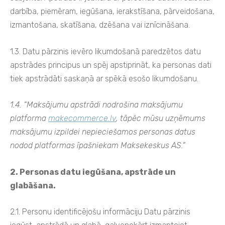
darbība, piemēram, iegūšana, ierakstīšana, pārveidošana,
izmantošana, skatīšana, dzēšana vai iznīcināšana.
1.3. Datu pārzinis ievēro likumdošanā paredzētos datu
apstrādes principus un spēj apstiprināt, ka personas dati
tiek apstrādāti saskaņā ar spēkā esošo likumdošanu.
1.4. “Maksājumu apstrādi nodrošina maksājumu
platforma
makecommerce.lv
, tāpēc mūsu uzņēmums
maksājumu izpildei nepieciešamos personas datus
nodod platformas īpašniekam Maksekeskus AS.”
2. Personas datu iegūšana, apstrāde un
glabāšana.
2.1. Personu identificējošu informāciju Datu pārzinis