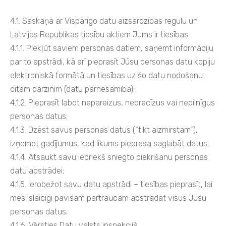
4.1. Saskaņā ar Vispārīgo datu aizsardzības regulu un
Latvijas Republikas tiesību aktiem Jums ir tiesības:
4.1.1. Piekļūt saviem personas datiem, saņemt informāciju
par to apstrādi, kā arī pieprasīt Jūsu personas datu kopiju
elektroniskā formātā un tiesības uz šo datu nodošanu
citam pārzinim (datu pārnesamība);
4.1.2. Pieprasīt labot nepareizus, neprecīzus vai nepilnīgus
personas datus;
4.1.3. Dzēst savus personas datus (“tikt aizmirstam”),
izņemot gadījumus, kad likums pieprasa saglabāt datus;
4.1.4. Atsaukt savu iepriekš sniegto piekrišanu personas
datu apstrādei;
4.1.5. Ierobežot savu datu apstrādi – tiesības pieprasīt, lai
mēs īslaicīgi pavisam pārtraucam apstrādāt visus Jūsu
personas datus;
4.1.6. Vērsties Datu valsts inspekcijā