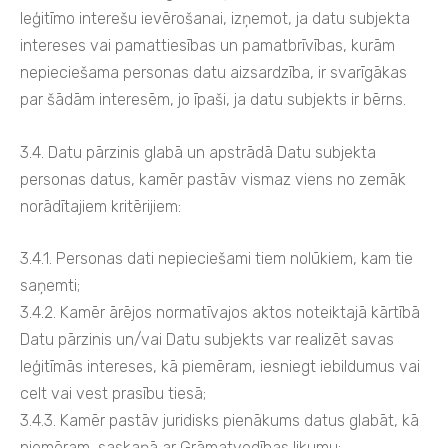
leģitīmo interešu ievērošanai, izņemot, ja datu subjekta
intereses vai pamattiesības un pamatbrīvības, kurām
nepieciešama personas datu aizsardzība, ir svarīgākas
par šādām interesēm, jo īpaši, ja datu subjekts ir bērns.
3.4. Datu pārzinis glabā un apstrādā Datu subjekta
personas datus, kamēr pastāv vismaz viens no zemāk
norādītajiem kritērijiem:
3.4.1. Personas dati nepieciešami tiem nolūkiem, kam tie
saņemti;
3.4.2. Kamēr ārējos normatīvajos aktos noteiktajā kārtībā
Datu pārzinis un/vai Datu subjekts var realizēt savas
leģitīmās intereses, kā piemēram, iesniegt iebildumus vai
celt vai vest prasību tiesā;
3.4.3. Kamēr pastāv juridisks pienākums datus glabāt, kā
piemēram, saskaņā ar Grāmatvedības likumu;