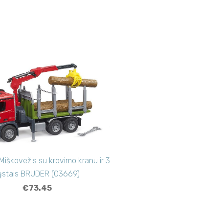
iškovežis su krovimo kranu ir 3
ąstais BRUDER (03669)
€73.45