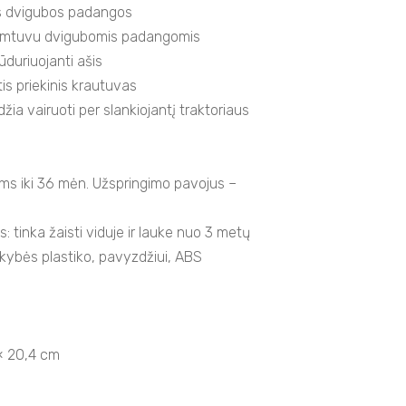
os dvigubos padangos
u imtuvu dvigubomis padangomis
ūduriuojanti ašis
tis priekinis krautuvas
žia vairuoti per slankiojantį traktoriaus
ms iki 36 mėn. Užspringimo pavojus –
tinka žaisti viduje ir lauke nuo 3 metų
kybės plastiko, pavyzdžiui, ABS
× 20,4 cm