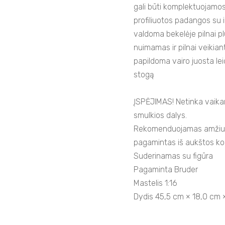
gali būti komplektuojam
profiliuotos padangos s
valdoma bekelėje pilnai pl
nuimamas ir pilnai veikian
papildoma vairo juosta leid
stogą
ĮSPĖJIMAS! Netinka vaika
smulkios dalys.
Rekomenduojamas amžius: 
pagamintas iš aukštos ko
Suderinamas su figūra
Pagaminta Bruder
Mastelis 1:16
Dydis 45,5 cm × 18,0 cm 