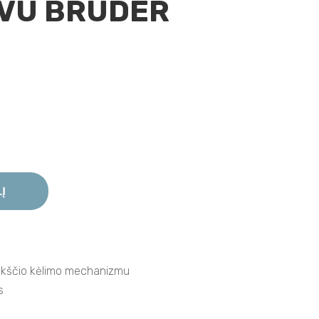
VU BRUDER
LĮ
aukščio kėlimo mechanizmu
s