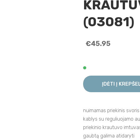
KRAUTU
(03081)
€45.95
ĮDĖTI Į KREPŠE
nuimamas priekinis svoris
kablys su reguliuojamo 
priekinio krautuvo imtuva
gaubtą galima atidaryti