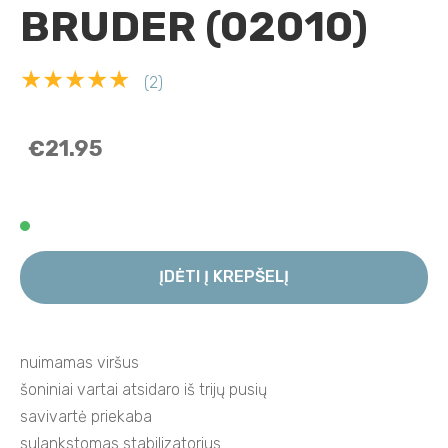
BRUDER (02010)
★★★★★
(2)
€21.95
ĮDĖTI Į KREPŠELĮ
nuimamas viršus
šoniniai vartai atsidaro iš trijų pusių
savivartė priekaba
sulankstomas stabilizatorius