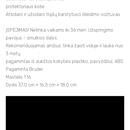
protektoriaus košė
Atsidaro ir užsidaro trąšų barstytuvo išleidimo vožtuvas
ĮSPĖJIMAS! Netinka vaikams iki 36 mėn. Užspringimo
pavojus – smulkios dalys.
Rekomenduojamas amžius: tinka žaisti viduje ir lauke nuo
3 metų
pagamintas iš aukštos kokybės plastiko, pavyzdžiui, ABS
Pagaminta Bruder
Mastelis 1:16
Dydis 37,0 cm × 16,5 cm × 18,0 cm