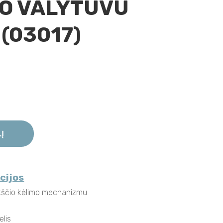
GO VALYTUVU
(03017)
LĮ
cijos
kščio kėlimo mechanizmu
elis