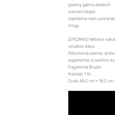
gaubtą galima atidaryti
nuimami bėgiai
papildoma vairo juosta leid
stogą
ĮSPĖJIMAS! Netinka vaika
smulkios dalys.
Rekomenduojamas amžius: 
pagamintas iš aukštos ko
Pagaminta Bruder
Mastelis 1:16
Dydis 48,0 cm × 18,0 cm 