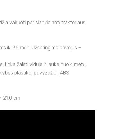
žia vairuoti per slankiojantį traktoriaus
ms iki 36 mėn. Užspringimo pavojus –
tinka žaisti viduje ir lauke nuo 4 metų
kybės plastiko, pavyzdžiui, ABS
× 21,0 cm