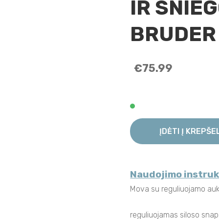
IR SNIE
BRUDER 
€75.99
ĮDĖTI Į KREPŠE
Naudojimo instruk
Mova su reguliuojamo au
reguliuojamas siloso snap