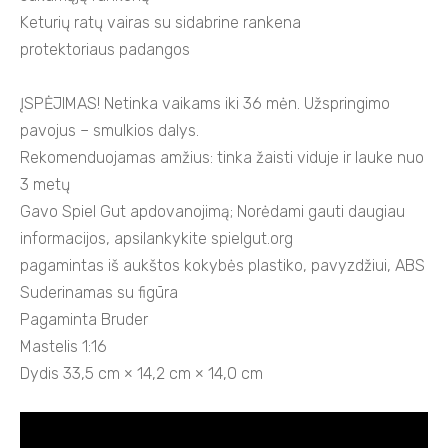
Keturių ratų vairas su sidabrine rankena
protektoriaus padangos
ĮSPĖJIMAS! Netinka vaikams iki 36 mėn. Užspringimo
pavojus – smulkios dalys.
Rekomenduojamas amžius: tinka žaisti viduje ir lauke nuo
3 metų
Gavo Spiel Gut apdovanojimą; Norėdami gauti daugiau
informacijos, apsilankykite spielgut.org
pagamintas iš aukštos kokybės plastiko, pavyzdžiui, ABS
Suderinamas su figūra
Pagaminta Bruder
Mastelis 1:16
Dydis 33,5 cm × 14,2 cm × 14,0 cm