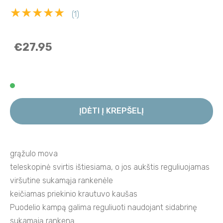
★★★★★
(1)
€27.95
ĮDĖTI Į KREPŠELĮ
grąžulo mova
teleskopinė svirtis ištiesiama, o jos aukštis reguliuojamas
viršutine sukamąja rankenėle
keičiamas priekinio krautuvo kaušas
Puodelio kampą galima reguliuoti naudojant sidabrinę
sukamąją rankeną