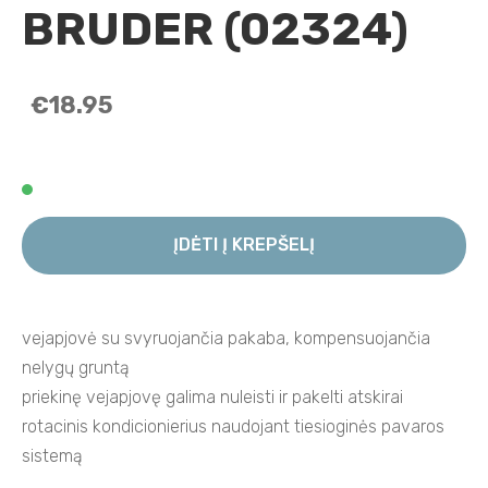
BRUDER (02324)
€18.95
ĮDĖTI Į KREPŠELĮ
vejapjovė su svyruojančia pakaba, kompensuojančia
nelygų gruntą
priekinę vejapjovę galima nuleisti ir pakelti atskirai
rotacinis kondicionierius naudojant tiesioginės pavaros
sistemą