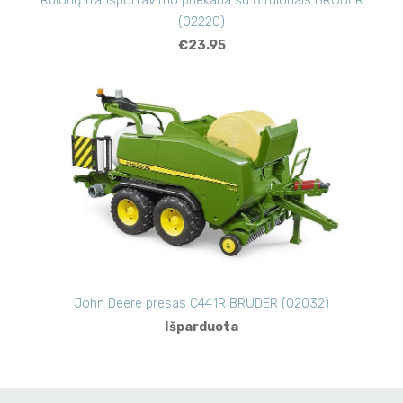
Rulonų transportavimo priekaba su 8 rulonais BRUDER
(02220)
€23.95
John Deere presas C441R BRUDER (02032)
Išparduota