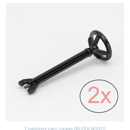
2 papildomi vairo traukės BRUDER (45001)