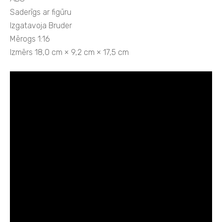
Saderīgs ar figūru
Izgatavoja Bruder
Mērogs 1:16
Izmērs 18,0 cm × 9,2 cm × 17,5 cm