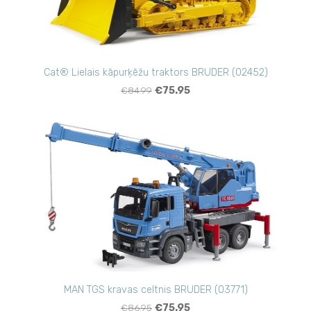
Cat® Lielais kāpurķēžu traktors BRUDER (02452)
€84.99
€75.95
MAN TGS kravas celtnis BRUDER (03771)
€86.95
€75.95