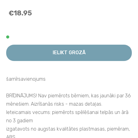
€18.95
IELIKT GROZĀ
šarnīrsavienojums
BRĪDINĀJUMS! Nav piemērots bērniem, kas jaunāki par 36
mēnešiem. Aizrīšanās risks - mazas detaļas.
Ieteicamais vecums: piemērots spēlēšanai telpās un ārā
no 3 gadiem
izgatavots no augstas kvalitātes plastmasas, piemēram,
ABS