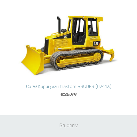
Cat® Kāpurķēžu traktors BRUDER (02443)
€25.99
Bruder.lv