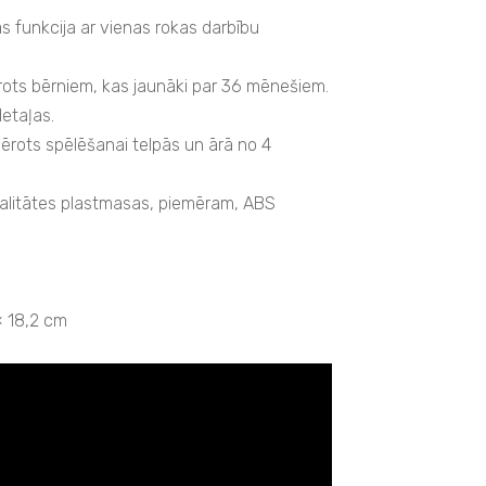
 funkcija ar vienas rokas darbību
ots bērniem, kas jaunāki par 36 mēnešiem.
detaļas.
ērots spēlēšanai telpās un ārā no 4
alitātes plastmasas, piemēram, ABS
× 18,2 cm