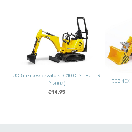
JCB mikroekskavators 8010 CTS BRUDER
JCB 4CX 
(62003)
€14.95