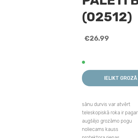
PALETI 
(02512)
€26.99
IELIKT GROZĀ
sānu durvis var atvērt
teleskopiskā roka ir paga
augšējo grozāmo pogu
noliecams kauss
protektora riepas