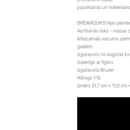
pacelšanas un noliekšanas
BRĪDINĀJUMS! Nav piemēr
Aizrīšanās risks - mazas 
Ieteicamais vecums: piem
gadiem
izgatavots no augstas kv
Saderīgs ar figūru
Izgatavots Bruder
Mērogs 1:16
Izmērs 31,7 cm × 11,0 cm 