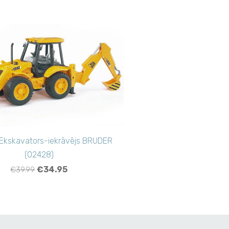
Ekskavators-iekrāvējs BRUDER
(02428)
€34.95
€39.99