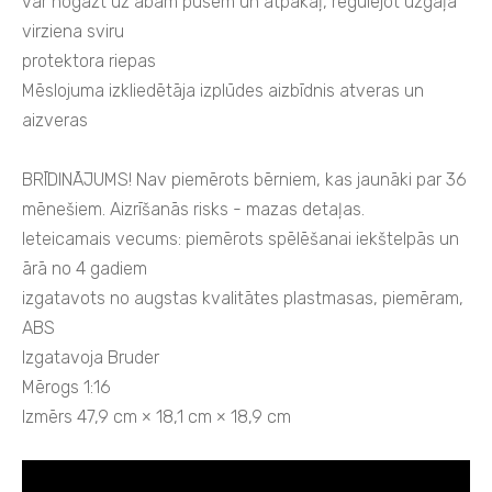
var nogāzt uz abām pusēm un atpakaļ, regulējot uzgaļa
virziena sviru
protektora riepas
Mēslojuma izkliedētāja izplūdes aizbīdnis atveras un
aizveras
BRĪDINĀJUMS! Nav piemērots bērniem, kas jaunāki par 36
mēnešiem. Aizrīšanās risks - mazas detaļas.
Ieteicamais vecums: piemērots spēlēšanai iekštelpās un
ārā no 4 gadiem
izgatavots no augstas kvalitātes plastmasas, piemēram,
ABS
Izgatavoja Bruder
Mērogs 1:16
Izmērs 47,9 cm × 18,1 cm × 18,9 cm