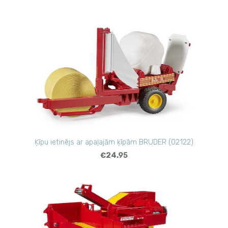
Ķīpu ietinējs ar apaļajām ķīpām BRUDER (02122)
€24.95