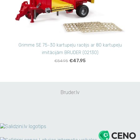
Grimme SE 75-30 kartupeļu racējs ar 80 kartupeļu
imitācijām BRUDER (02130)
€54.95
€47.95
Bruder.lv