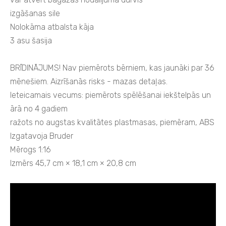
izgāšanas sile
Nolokāma atbalsta kāja
3 asu šasija
BRĪDINĀJUMS! Nav piemērots bērniem, kas jaunāki par 36
mēnešiem. Aizrīšanās risks - mazas detaļas.
Ieteicamais vecums: piemērots spēlēšanai iekštelpās un
ārā no 4 gadiem
ražots no augstas kvalitātes plastmasas, piemēram, ABS
Izgatavoja Bruder
Mērogs 1:16
Izmērs 45,7 cm × 18,1 cm × 20,8 cm