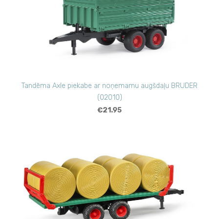
Tandēma Axle piekabe ar noņemamu augšdaļu BRUDER
(02010)
€21.95