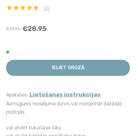
★★★★★
(2)
€28.95
€31.95
IELIKT GROZĀ
Lietošanas instrukcijas
Apskaties:
Aizmugures nodalījuma durvis var nostiprināt dažādās
pozīcijās
var atvērt kukurūzas lūku
var atvērt bagāžas nodalījuma durvis