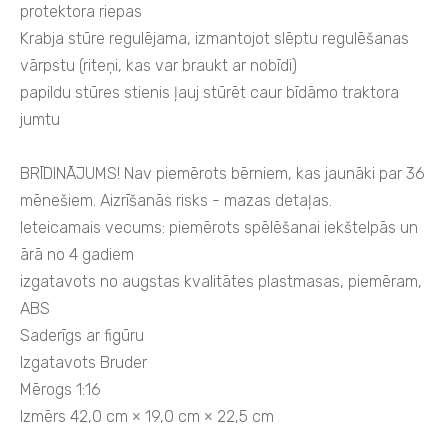
protektora riepas
Krabja stūre regulējama, izmantojot slēptu regulēšanas
vārpstu (riteņi, kas var braukt ar nobīdi)
papildu stūres stienis ļauj stūrēt caur bīdāmo traktora
jumtu
BRĪDINĀJUMS! Nav piemērots bērniem, kas jaunāki par 36
mēnešiem. Aizrīšanās risks - mazas detaļas.
Ieteicamais vecums: piemērots spēlēšanai iekštelpās un
ārā no 4 gadiem
izgatavots no augstas kvalitātes plastmasas, piemēram,
ABS
Saderīgs ar figūru
Izgatavots Bruder
Mērogs 1:16
Izmērs 42,0 cm × 19,0 cm × 22,5 cm