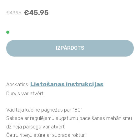
€45.95
€49.95
IZPĀRDOTS
Lietošanas instrukcijas
Apskaties:
Durvis var atvērt
Vadītāja kabīne pagriežas par 180°
Sakabe ar regulējamu augstumu pacelšanas mehānismu
dzinēja pārsegu var atvērt
Četru riteņu stūre ar sudraba rokturi