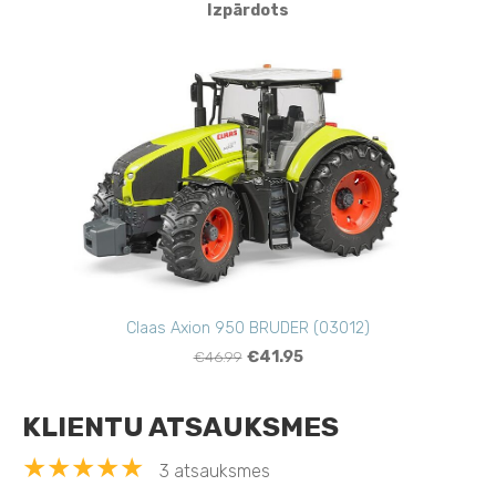
Izpārdots
Claas Axion 950 BRUDER (03012)
€46.99
€41.95
KLIENTU ATSAUKSMES
★★★★★
3 atsauksmes