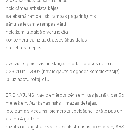
2 dzeršanas siles sānu sienās
nolokāmas atbalsta kājas
saliekamā rampa t.sk. rampas pagarinājums
sānu saliekamie rampas vārti
nolaižami atdalošie vārti iekšā
konteineru var izjaukt atsevišķās daļās
protektora riepas
Uzstādiet gaismas un skaņas moduli, preces numurs:
02801 un 02802 (nav iekļauts piegādes komplektācijā),
lai uzlabotu rotaļlietu.
BRĪDINĀJUMS! Nav piemērots bērniem, kas jaunāki par 36
mēnešiem. Aizrīšanās risks - mazas detaļas.
Ieteicamais vecums: piemērots spēlēšanai iekštelpās un
ārā no 4 gadiem
ražots no augstas kvalitātes plastmasas, piemēram, ABS