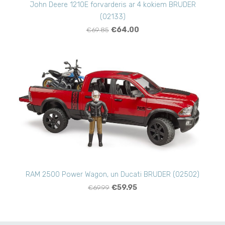
John Deere 1210E forvarderis ar 4 kokiem BRUDER
(02133)
€69.85
€64.00
RAM 2500 Power Wagon, un Ducati BRUDER (02502)
€69.99
€59.95