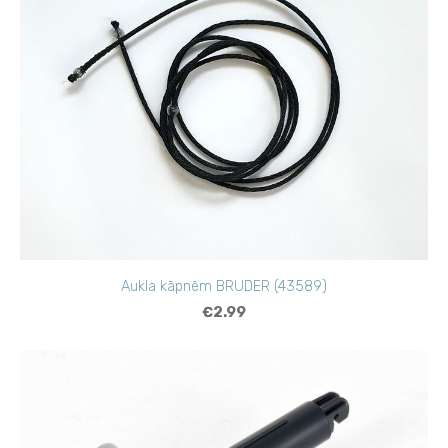
Aukla kāpnēm BRUDER (43589)
€2.99