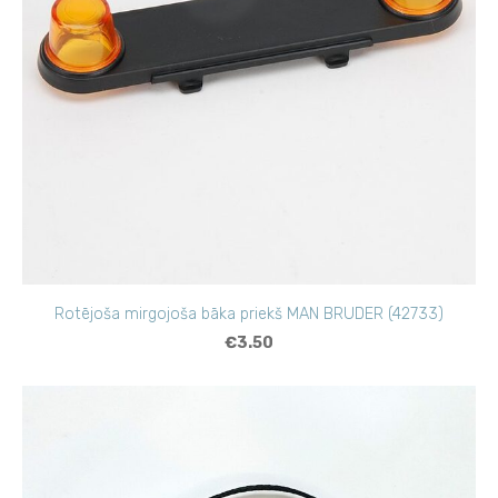
Rotējoša mirgojoša bāka priekš MAN BRUDER (42733)
€3.50