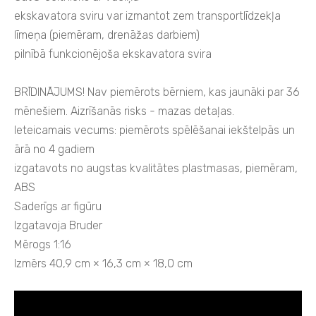
ekskavatora sviru var izmantot zem transportlīdzekļa
līmeņa (piemēram, drenāžas darbiem)
pilnībā funkcionējoša ekskavatora svira
BRĪDINĀJUMS! Nav piemērots bērniem, kas jaunāki par 36
mēnešiem. Aizrīšanās risks - mazas detaļas.
Ieteicamais vecums: piemērots spēlēšanai iekštelpās un
ārā no 4 gadiem
izgatavots no augstas kvalitātes plastmasas, piemēram,
ABS
Saderīgs ar figūru
Izgatavoja Bruder
Mērogs 1:16
Izmērs 40,9 cm × 16,3 cm × 18,0 cm