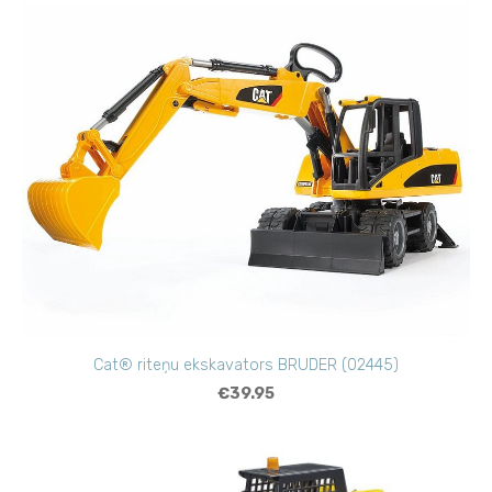
Cat® riteņu ekskavators BRUDER (02445)
€39.95