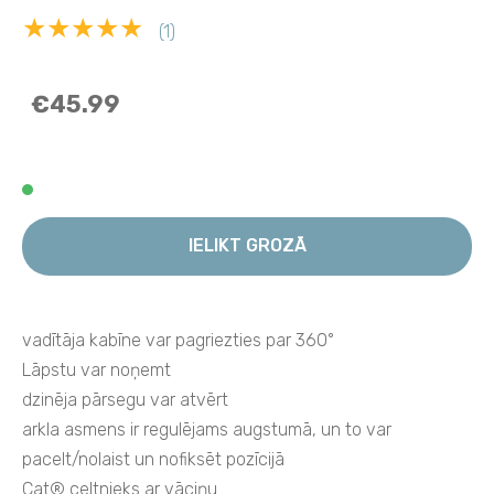
★★★★★
(1)
€45.99
IELIKT GROZĀ
vadītāja kabīne var pagriezties par 360°
Lāpstu var noņemt
dzinēja pārsegu var atvērt
arkla asmens ir regulējams augstumā, un to var
pacelt/nolaist un nofiksēt pozīcijā
Cat® celtnieks ar vāciņu