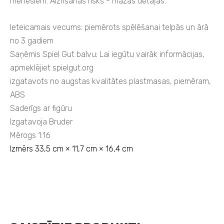
mēnešiem. Aizrīšanās risks - mazas detaļas.
Ieteicamais vecums: piemērots spēlēšanai telpās un ārā
no 3 gadiem
Saņēmis Spiel Gut balvu; Lai iegūtu vairāk informācijas,
apmeklējiet spielgut.org
izgatavots no augstas kvalitātes plastmasas, piemēram,
ABS
Saderīgs ar figūru
Izgatavoja Bruder
Mērogs 1:16
Izmērs 33,5 cm × 11,7 cm × 16,4 cm