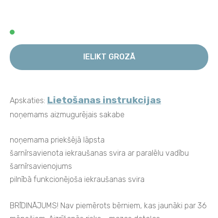
IELIKT GROZĀ
Lietošanas instrukcijas
Apskaties:
noņemams aizmugurējais sakabe
noņemama priekšējā lāpsta
šarnīrsavienota iekraušanas svira ar paralēlu vadību
šarnīrsavienojums
pilnībā funkcionējoša iekraušanas svira
BRĪDINĀJUMS! Nav piemērots bērniem, kas jaunāki par 36