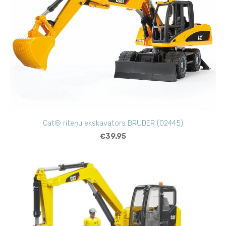
Cat® riteņu ekskavators BRUDER (02445)
€39.95