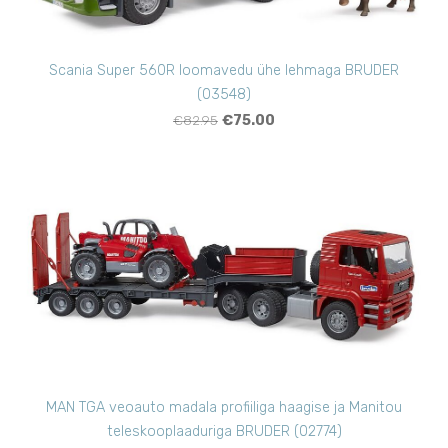
Scania Super 560R loomavedu ühe lehmaga BRUDER
(03548)
€82.95
€75.00
MAN TGA veoauto madala profiiliga haagise ja Manitou
teleskooplaaduriga BRUDER (02774)